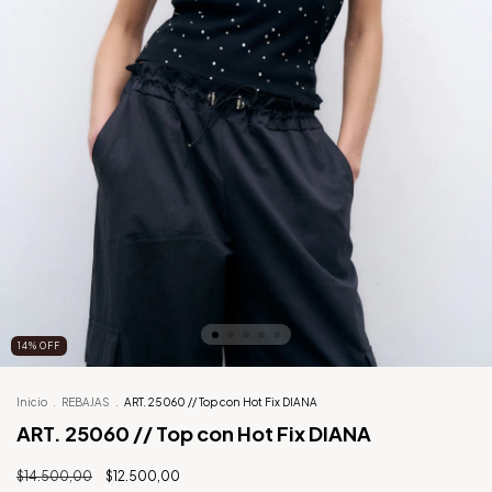
14
%
OFF
Inicio
.
REBAJAS
.
ART. 25060 // Top con Hot Fix DIANA
ART. 25060 // Top con Hot Fix DIANA
$14.500,00
$12.500,00