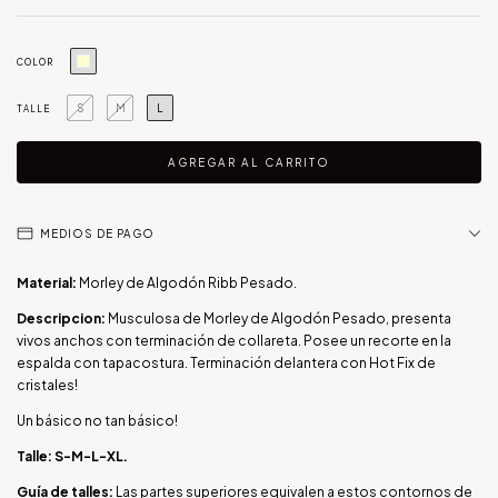
COLOR
S
M
L
TALLE
MEDIOS DE PAGO
Material:
Morley de Algodón Ribb Pesado.
Descripcion:
Musculosa de Morley de Algodón Pesado, presenta
vivos anchos con terminación de collareta. Posee un recorte en la
espalda con tapacostura. Terminación delantera con Hot Fix de
cristales!
Un básico no tan básico!
Talle: S-M-L-XL.
Guía de talles:
Las partes superiores equivalen a estos contornos de