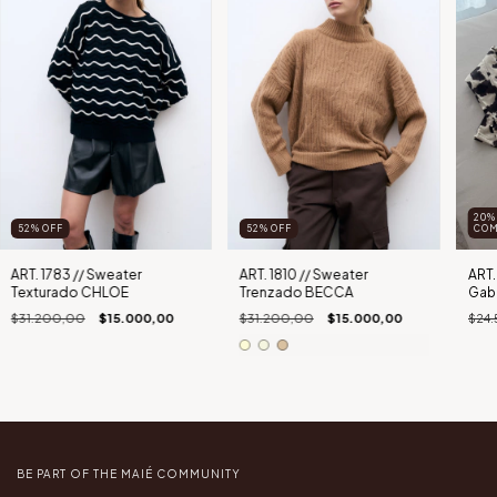
20%
52
%
OFF
52
%
OFF
COM
ART. 1783 // Sweater
ART. 1810 // Sweater
ART.
Texturado CHLOE
Trenzado BECCA
Gab
$31.200,00
$15.000,00
$31.200,00
$15.000,00
$24
BE PART OF THE MAIÉ COMMUNITY