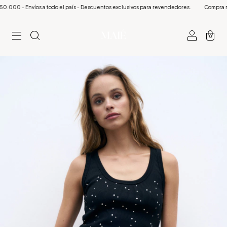
0 - Envíos a todo el país - Descuentos exclusivos para revendedores.
Compra minim
0