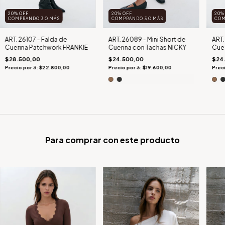
20% OFF
20% OFF
20%
COMPRANDO 3 O MÁS
COMPRANDO 3 O MÁS
COM
ART. 26107 - Falda de
ART. 26089 - Mini Short de
ART.
Cuerina Patchwork FRANKIE
Cuerina con Tachas NICKY
Cuer
$28.500,00
$24.500,00
$24
Precio por 3: $22.800,00
Precio por 3: $19.600,00
Preci
Para comprar con este producto