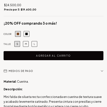
$24.500,00
Precio por 3: $19.600,00
¡20% OFF comprando 3 o más!
COLOR
S
M
L
TALLE
MEDIOS DE PAGO
Material:
Cuerina.
Descripción:
Mini falda de silueta recta confeccionada en cuerina de textura suave
y acabado levemente satinado. Presenta cintura con presillas y cierre
frontal mediante botón metálico y cartera con cierre oculto.