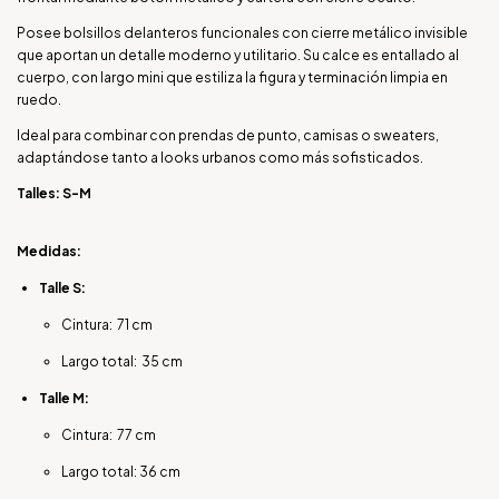
Posee bolsillos delanteros funcionales con cierre metálico invisible
que aportan un detalle moderno y utilitario. Su calce es entallado al
cuerpo, con largo mini que estiliza la figura y terminación limpia en
ruedo.
Ideal para combinar con prendas de punto, camisas o sweaters,
adaptándose tanto a looks urbanos como más sofisticados.
Talles: S-M
Medidas:
Talle S:
Cintura: 71 cm
Largo total: 35 cm
Talle M:
Cintura: 77 cm
Largo total: 36 cm