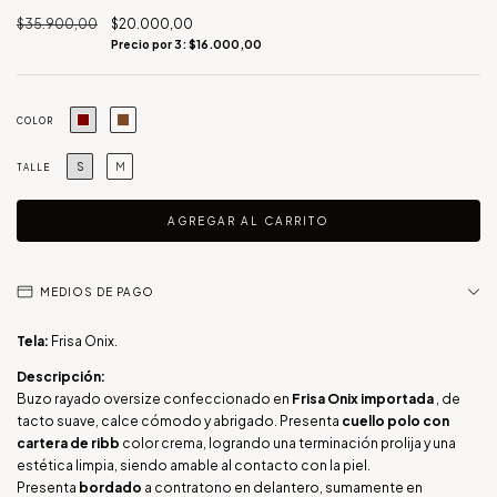
$35.900,00
$20.000,00
Precio por 3: $16.000,00
COLOR
S
M
TALLE
MEDIOS DE PAGO
Tela:
Frisa Onix.
Descripción:
Buzo rayado oversize confeccionado en
Frisa Onix importada
, de
tacto suave, calce cómodo y abrigado. Presenta
cuello polo
con
cartera de ribb
color crema, logrando una terminación prolija y una
estética limpia, siendo amable al contacto con la piel.
Presenta
bordado
a contratono en delantero, sumamente en