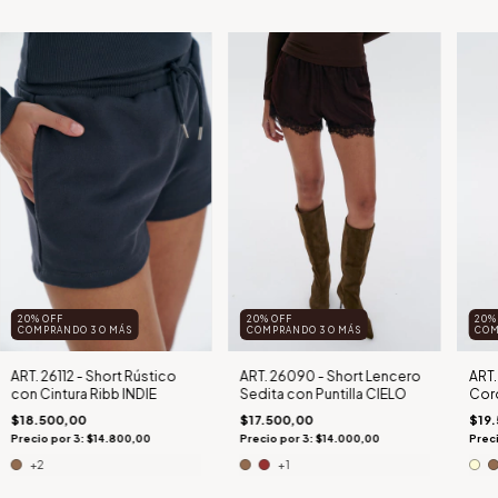
20% OFF
20% OFF
20%
COMPRANDO 3 O MÁS
COMPRANDO 3 O MÁS
COM
ART. 26112 - Short Rústico
ART. 26090 - Short Lencero
ART.
con Cintura Ribb INDIE
Sedita con Puntilla CIELO
Cor
$18.500,00
$17.500,00
$19
Precio por 3: $14.800,00
Precio por 3: $14.000,00
Preci
+2
+1