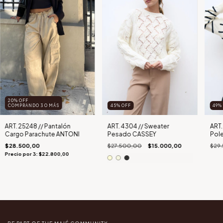
20% OFF
COMPRANDO 3 O MÁS
45
%
OFF
49
ART. 25248 // Pantalón
ART. 4304 // Sweater
ART.
Cargo Parachute ANTONI
Pesado CASSEY
Pole
$28.500,00
$27.500,00
$15.000,00
$29
Precio por 3: $22.800,00