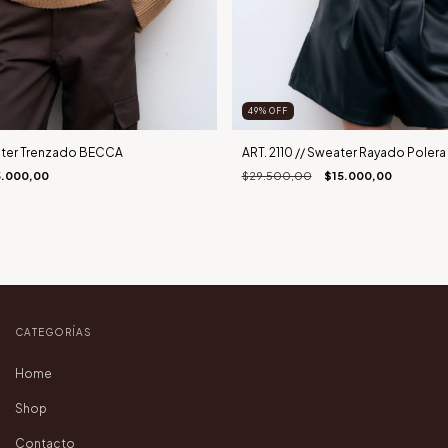
49
%
OFF
eater Trenzado BECCA
ART. 2110 // Sweater Rayado Poler
5.000,00
$29.500,00
$15.000,00
CATEGORÍAS
Home
Shop
Contacto