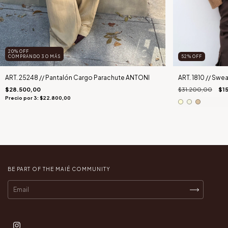
20% OFF
COMPRANDO 3 O MÁS
52
%
OFF
ART. 25248 // Pantalón Cargo Parachute ANTONI
ART. 1810 // Sw
$28.500,00
$31.200,00
$1
Precio por 3: $22.800,00
BE PART OF THE MAIÉ COMMUNITY