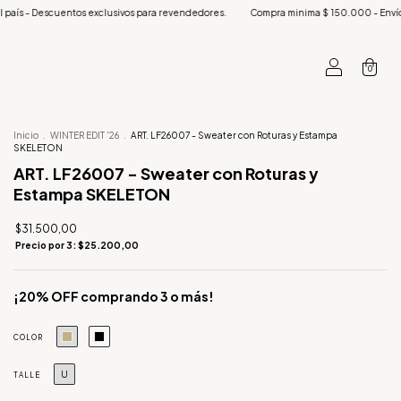
clusivos para revendedores.
Compra minima $ 150.000 - Envíos a todo el país - Desc
0
Inicio
.
WINTER EDIT '26
.
ART. LF26007 - Sweater con Roturas y Estampa
SKELETON
ART. LF26007 - Sweater con Roturas y
Estampa SKELETON
$31.500,00
Precio por 3: $25.200,00
¡20% OFF comprando 3 o más!
COLOR
U
TALLE