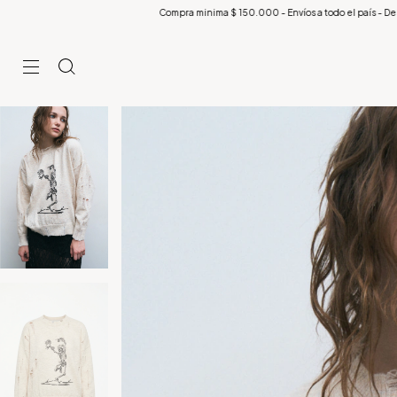
Compra minima $ 150.000 - Envíos a todo el país - Descuentos exclusivos p