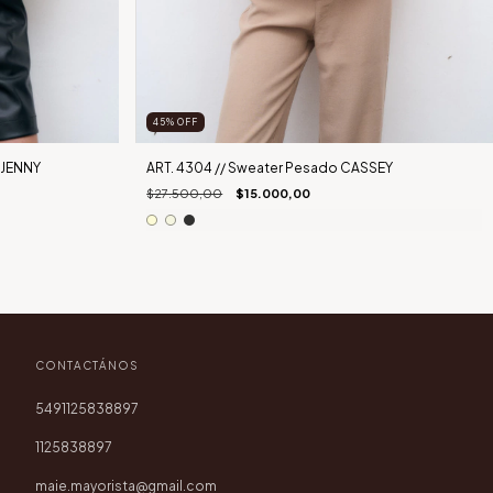
45
%
OFF
a JENNY
ART. 4304 // Sweater Pesado CASSEY
$27.500,00
$15.000,00
CONTACTÁNOS
5491125838897
1125838897
maie.mayorista@gmail.com