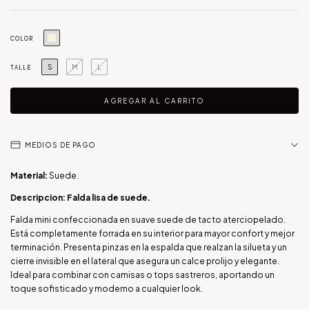
COLOR
S
M
L
TALLE
MEDIOS DE PAGO
Material:
Suede.
Descripcion: Falda lisa de suede.
Falda mini confeccionada en suave suede de tacto aterciopelado.
Está completamente forrada en su interior para mayor confort y mejor
terminación. Presenta pinzas en la espalda que realzan la silueta y un
cierre invisible en el lateral que asegura un calce prolijo y elegante.
Ideal para combinar con camisas o tops sastreros, aportando un
toque sofisticado y moderno a cualquier look.