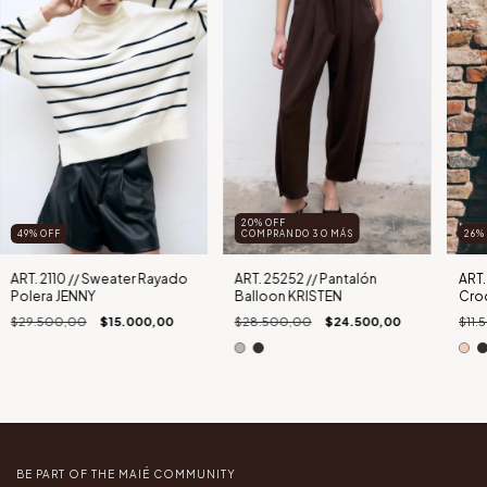
20% OFF
49
%
OFF
COMPRANDO 3 O MÁS
26
ART. 2110 // Sweater Rayado
ART. 25252 // Pantalón
ART.
Polera JENNY
Balloon KRISTEN
Cro
$29.500,00
$15.000,00
$28.500,00
$24.500,00
$11.
BE PART OF THE MAIÉ COMMUNITY