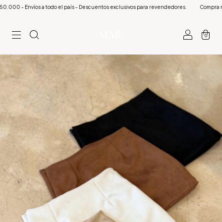
- Envíos a todo el país - Descuentos exclusivos para revendedores.
Compra minima $
0