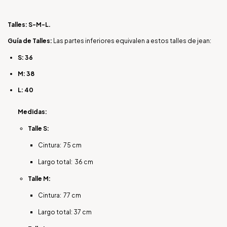
Talles: S-M-L.
Guía de Talles:
Las partes inferiores equivalen a estos talles de jean:
S: 36
M: 38
L: 40
Medidas:
Talle S:
Cintura: 75 cm
Largo total: 36 cm
Talle M:
Cintura: 77 cm
Largo total: 37 cm