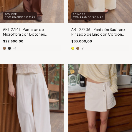
20% OFF
20% OFF
COMPRANDO 3 O MÁS
COMPRANDO 3 O MÁS
ART. 27141 - Pantalón de
ART. 27206 - Pantalón Sastrero
Microfibra con Botones
Pinzado de Lino con Cordón
Anacarados VIENNA (PRE-VENTA
CATERINA
$22.500,00
$33.000,00
// 2 días hábiles)
+1
+1