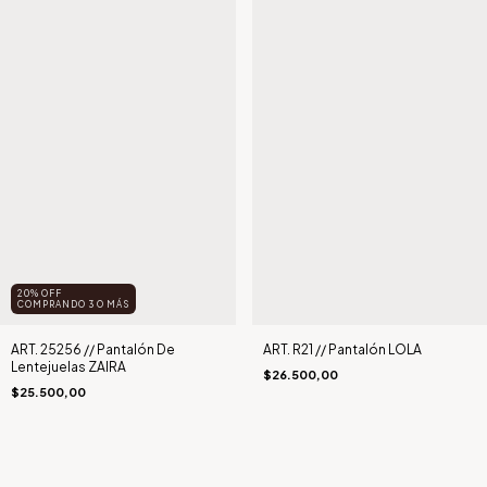
20% OFF
COMPRANDO 3 O MÁS
ART. 25256 // Pantalón De
ART. R21 // Pantalón LOLA
Lentejuelas ZAIRA
$26.500,00
$25.500,00