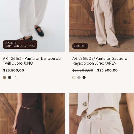
20% OFF
COMPRANDO 3 O MÁS
20
%
OFF
ART. 26163 - Pantalón Balloon de
ART. 26150 // Pantalón Sastrero
Twill Cupro JUNO
Rayado con Lúrex KAREN
$28.500,00
$29.500,00
$23.600,00
+1