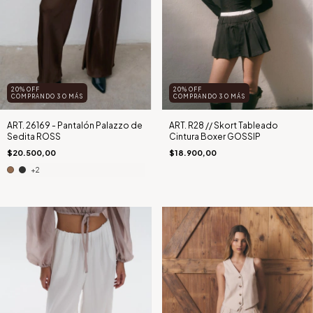
20% OFF
20% OFF
COMPRANDO 3 O MÁS
COMPRANDO 3 O MÁS
ART. 26169 - Pantalón Palazzo de
ART. R28 // Skort Tableado
Sedita ROSS
Cintura Boxer GOSSIP
$20.500,00
$18.900,00
+2