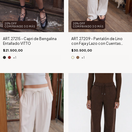
20% OFF
20% OFF
COMPRANDO 3 O MÁS
COMPRANDO 3 O MÁS
ART. 27215 - Capri de Bengalina
ART. 27209 - Pantalón de Lino
Entallado VITTO
con Faja y Lazo con Cuentas
PHOEBE
$21.500,00
$30.500,00
+1
+1