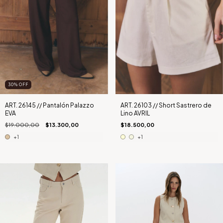
30
%
OFF
ART. 26145 // Pantalón Palazzo
ART. 26103 // Short Sastrero de
EVA
Lino AVRIL
$19.000,00
$13.300,00
$18.500,00
+1
+1