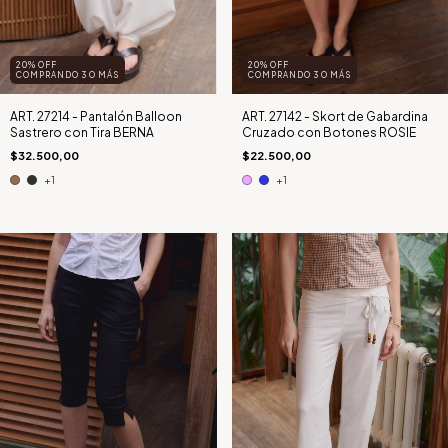
20% OFF
20% OFF
COMPRANDO 3 O MÁS
COMPRANDO 3 O MÁS
ART. 27214 - Pantalón Balloon
ART. 27142 - Skort de Gabardina
Sastrero con Tira BERNA
Cruzado con Botones ROSIE
$32.500,00
$22.500,00
+1
+1