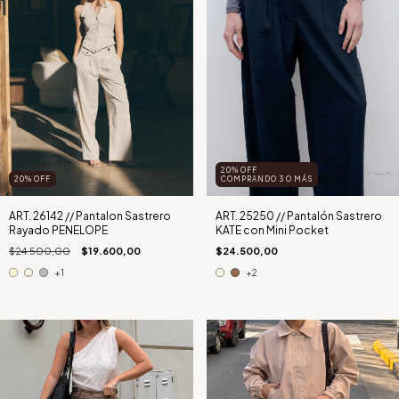
20% OFF
20
%
OFF
COMPRANDO 3 O MÁS
ART. 26142 // Pantalon Sastrero
ART. 25250 // Pantalón Sastrero
Rayado PENELOPE
KATE con Mini Pocket
$24.500,00
$19.600,00
$24.500,00
+1
+2