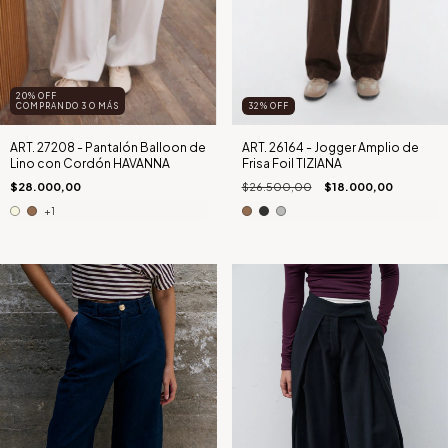
20% OFF
COMPRANDO 3 O MÁS
32
%
OFF
ART. 27208 - Pantalón Balloon de
ART. 26164 - Jogger Amplio de
Lino con Cordón HAVANNA
Frisa Foil TIZIANA
$28.000,00
$26.500,00
$18.000,00
+1