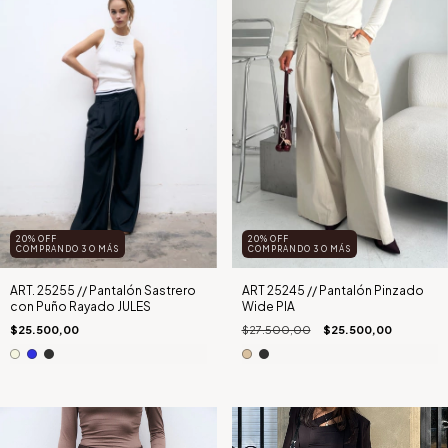
20% OFF
20% OFF
COMPRANDO 3 O MÁS
COMPRANDO 3 O MÁS
ART. 25255 // Pantalón Sastrero
ART 25245 // Pantalón Pinzado
con Puño Rayado JULES
Wide PIA
$25.500,00
$27.500,00
$25.500,00