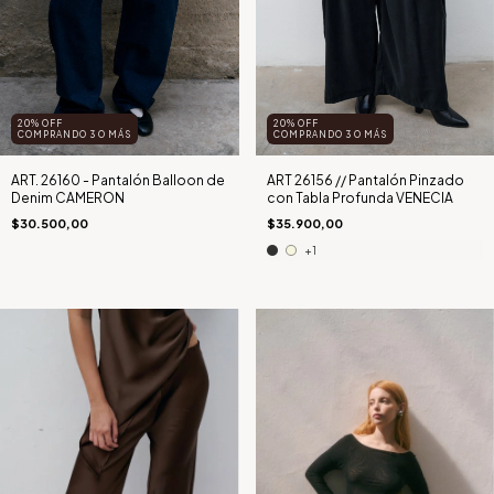
20% OFF
20% OFF
COMPRANDO 3 O MÁS
COMPRANDO 3 O MÁS
ART. 26160 - Pantalón Balloon de
ART 26156 // Pantalón Pinzado
Denim CAMERON
con Tabla Profunda VENECIA
$30.500,00
$35.900,00
+1