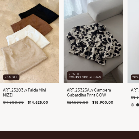
20% OFF
25
%
OFF
COMPRANDO 3 O MÁS
20
ART. 25203 // Falda Mini
ART. 25323A // Campera
ART.
NIZZI
Gabardina Print COW
$8.
$19.500,00
$14.625,00
$24.500,00
$18.900,00