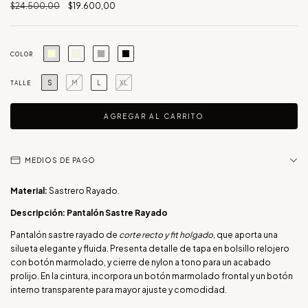
$24.500,00
$19.600,00
COLOR
S
M
L
XL
TALLE
MEDIOS DE PAGO
Material:
Sastrero Rayado.
Descripción:
Pantalón Sastre Rayado
Pantalón sastre rayado de
corte recto y fit holgado
, que aporta una
silueta elegante y fluida. Presenta detalle de tapa en bolsillo relojero
con botón marmolado, y cierre de nylon a tono para un acabado
prolijo. En la cintura, incorpora un botón marmolado frontal y un botón
interno transparente para mayor ajuste y comodidad.